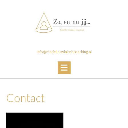
Ga
naar
de
inhoud
info@marielleswinkelscoaching.nl
Contact