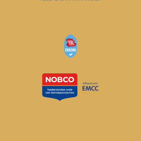
Algemene voorwaarden Mariëlle Swinkels Coaching