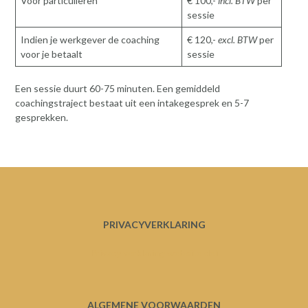
Voor particulieren
€ 100,-
incl. BTW
per
sessie
Indien je werkgever de coaching
€ 120,-
excl. BTW
per
voor je betaalt
sessie
Een sessie duurt 60-75 minuten. Een gemiddeld
coachingstraject bestaat uit een intakegesprek en 5-7
gesprekken.
PRIVACYVERKLARING
Privacy verklaring website def
ALGEMENE VOORWAARDEN