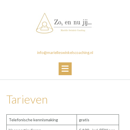
Ga
naar
de
inhoud
info@marielleswinkelscoaching.nl
Tarieven
Telefonische kennismaking
gratis