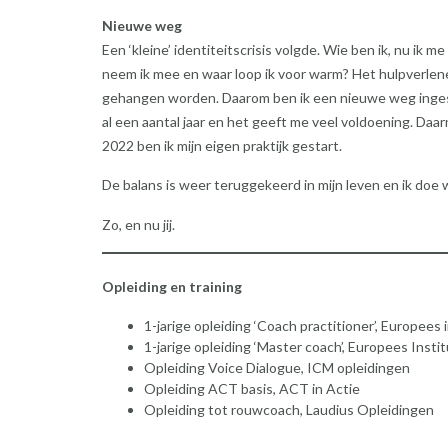
Nieuwe weg
Een ‘kleine’ identiteitscrisis volgde. Wie ben ik, nu ik 
neem ik mee en waar loop ik voor warm? Het hulpverlene
gehangen worden. Daarom ben ik een nieuwe weg ingesl
al een aantal jaar en het geeft me veel voldoening. Daa
2022 ben ik mijn eigen praktijk gestart.
De balans is weer teruggekeerd in mijn leven en ik doe wer
Zo, en nu jij.
Opleiding en training
1-jarige opleiding ‘Coach practitioner’, Europees
1-jarige opleiding ‘Master coach’, Europees Inst
Opleiding Voice Dialogue, ICM opleidingen
Opleiding ACT basis, ACT in Actie
Opleiding tot rouwcoach, Laudius Opleidingen