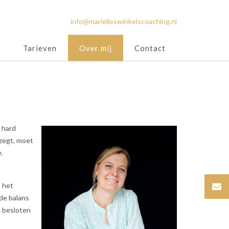
info@marielleswinkelscoaching.nl
e
Tarieven
Over mij
Contact
b hard
zegt, moet
e.
p het
 de balans
k besloten