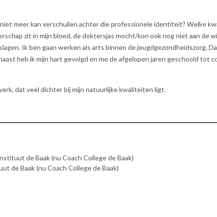
me niet meer kan verschuilen achter die professionele identiteit? Welke kw
rschap zit in mijn bloed, de doktersjas mocht/kon ook nog niet aan de w
agen. Ik ben gaan werken als arts binnen de jeugdgezondheidszorg. Dat
rnaast heb ik mijn hart gevolgd en me de afgelopen jaren geschoold tot c
k, dat veel dichter bij mijn natuurlijke kwaliteiten ligt.
 instituut de Baak (nu Coach College de Baak)
ituut de Baak (nu Coach College de Baak)