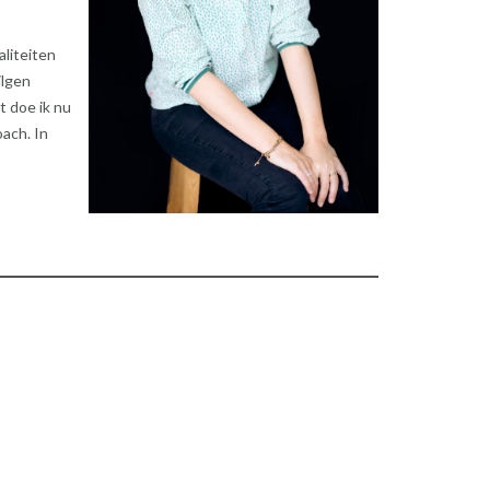
aliteiten
ilgen
 doe ik nu
oach. In